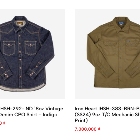
 IHSH-292-IND 18oz Vintage
Iron Heart IHSH-383-BRN-
enim CPO Shirt – Indigo
(SS24) 9oz T/C Mechanic Sh
Print)
00
₫
7.000.000
₫