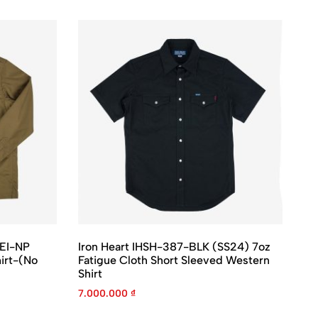
BEI-NP
Iron Heart IHSH-387-BLK (SS24) 7oz
Ir
irt-(No
Fatigue Cloth Short Sleeved Western
Se
Shirt
7.
7.000.000
₫