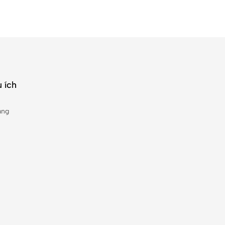
 ích
àng