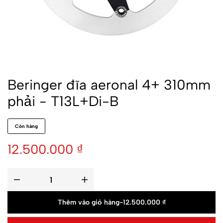
Beringer đĩa aeronal 4+ 310mm
phải - T13L+Di-B
Còn hàng
12.500.000
₫
Thêm vào giỏ hàng
-
12.500.000
₫