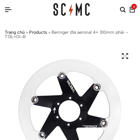
0
Trang chủ
»
Products
»
Beringer đĩa aeronal 4+ 310mm phải –
T13L+Di-B