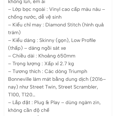
không lún, êm ái
– Lớp bọc ngoài : Vinyl cao cấp màu nâu –
chống nước, dễ vệ sinh
– Kiểu chỉ may : Diamond Stitch (hình quả
trám)
– Kiểu dáng : Skinny (gọn), Low Profile
(thấp) – dáng ngồi sát xe
– Chiều dài : Khoảng 650mm
– Trọng lượng : Xấp xỉ 2.7 kg
– Tương thích : Các dòng Triumph
Bonneville làm mát bằng dung dịch (2016–
nay) như Street Twin, Street Scrambler,
T100, T120…
– Lắp đặt : Plug & Play – dùng ngàm zin,
không cần độ chế