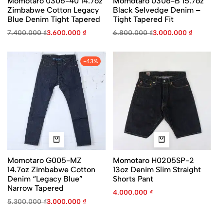
Momotaro 0306-40 14.7oz
Momotaro 0306-B 15.7oz
Zimbabwe Cotton Legacy
Black Selvedge Denim –
Blue Denim Tight Tapered
Tight Tapered Fit
7.400.000
₫
3.600.000
₫
6.800.000
₫
3.000.000
₫
-43%
Momotaro G005-MZ
Momotaro H0205SP-2
14.7oz Zimbabwe Cotton
13oz Denim Slim Straight
Denim “Legacy Blue”
Shorts Pant
Narrow Tapered
4.000.000
₫
5.300.000
₫
3.000.000
₫