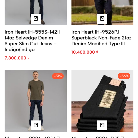
Iron Heart IH-555S-142ii
Iron Heart IH-9526PJ
14oz Selvedge Denim
Superblack Non-Fade 21oz
Super Slim Cut Jeans –
Denim Modified Type III
Indigo/Indigo
10.400.000
₫
7.800.000
₫
-51%
-56%