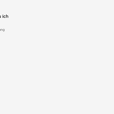
 ích
àng