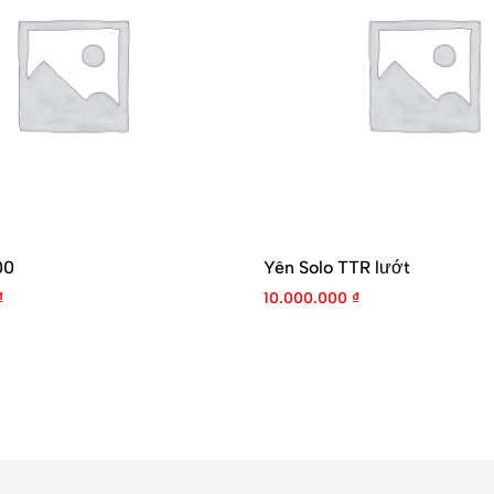
00
Yên Solo TTR lướt
₫
10.000.000
₫