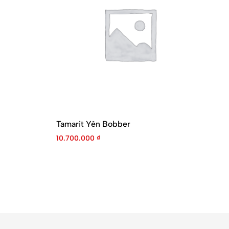
Tamarit Yên Bobber
Mo
St
10.700.000
₫
(
9.