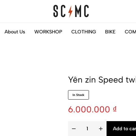
Saigon
Helps
About Us
WORKSHOP
CLOTHING
BIKE
COM
Classic
you
Motocycles
to
Customs
find
your
next
Yên zin Speed tw
motorbike
easily
In Stock
6.000.000
₫
Add to car