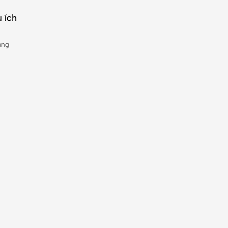
 ích
àng