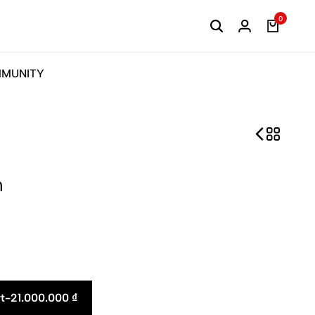
0
MUNITY
n
t
-
21.000.000
₫