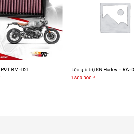
 R9T BM-1121
Lọc gió trụ KN Harley – RA-
₫
1.800.000
₫