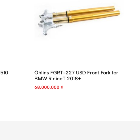
0510
Öhlins FGRT-227 USD Front Fork for
Ni
BMW R nineT 2018+
T1
68.000.000
₫
25