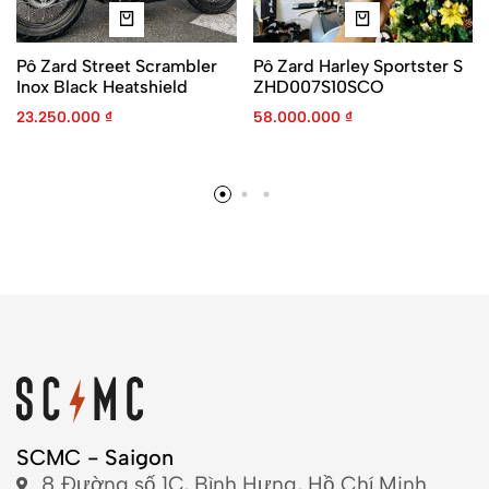
Pô Zard Street Scrambler
Pô Zard Harley Sportster S
Inox Black Heatshield
ZHD007S10SCO
23.250.000
₫
58.000.000
₫
SCMC - Saigon
8 Đường số 1C, Bình Hưng, Hồ Chí Minh