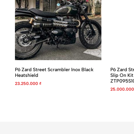
Pô Zard Street Scrambler Inox Black
Pô Zard St
Heatshield
Slip On Ki
ZTP095S1
23.250.000
₫
25.000.00