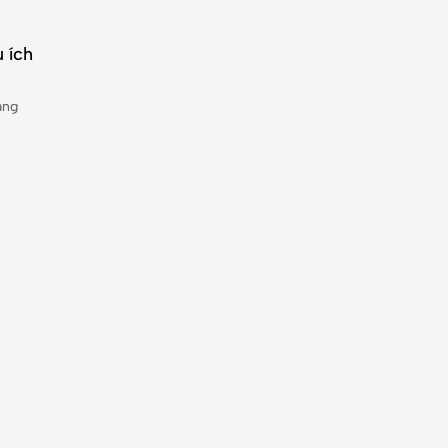
 ích
àng