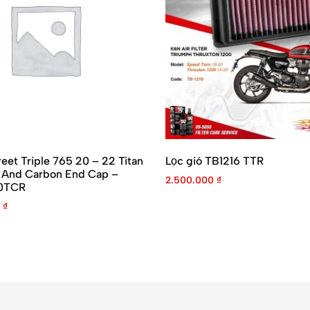
reet Triple 765 20 – 22 Titan
Lọc gió TB1216 TTR
t And Carbon End Cap –
2.500.000
₫
0TCR
0
₫