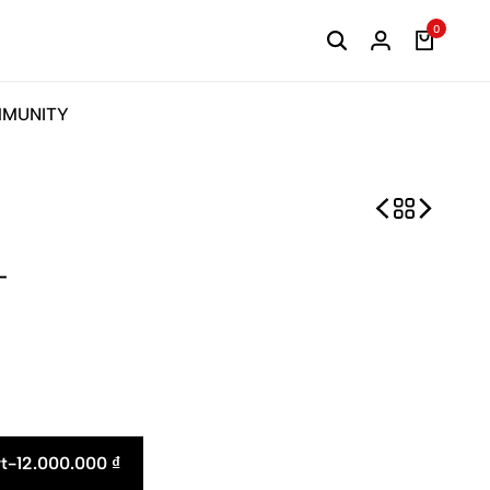
0
MUNITY
T
t
-
12.000.000
₫