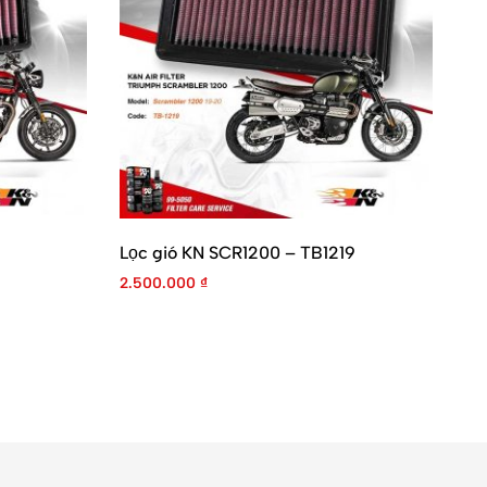
Lọc gió KN SCR1200 – TB1219
Lọ
2.500.000
₫
2.