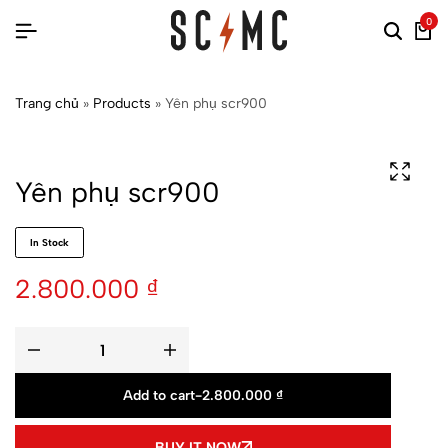
0
Trang chủ
»
Products
»
Yên phụ scr900
Yên phụ scr900
In Stock
2.800.000
₫
Add to cart
-
2.800.000
₫
BUY IT NOW