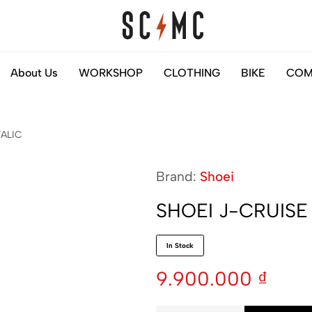
Saigon
Helps
About Us
WORKSHOP
CLOTHING
BIKE
COM
Classic
you
Motocycles
to
Customs
find
TALIC
your
next
Brand:
Shoei
motorbike
easily
SHOEI J-CRUISE
In Stock
9.900.000
₫