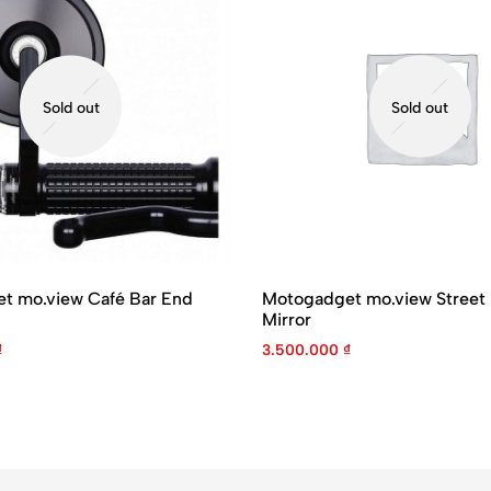
Sold out
Sold out
t mo.view Café Bar End
Motogadget mo.view Street
Mirror
₫
3.500.000
₫