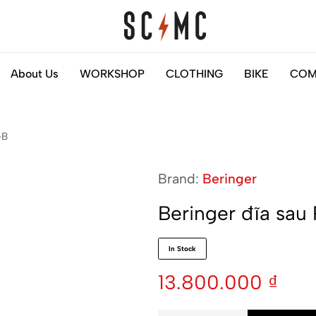
Saigon
Helps
About Us
WORKSHOP
CLOTHING
BIKE
COM
Classic
you
Motocycles
to
Customs
find
-B
your
next
Brand:
Beringer
motorbike
easily
Beringer đĩa sa
In Stock
13.800.000
₫