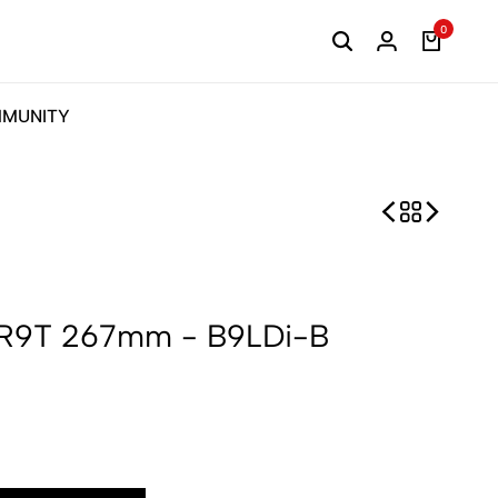
0
MUNITY
u R9T 267mm - B9LDi-B