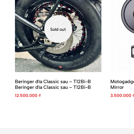
Sold out
Beringer đĩa Classic sau – T12Bi-B
Motogadge
Beringer đĩa Classic sau – T12Bi-B
Mirror
12.500.000
₫
3.500.000