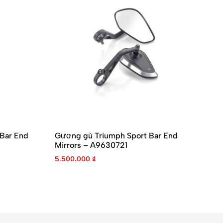
 Bar End
Gương gù Triumph Sport Bar End
Gư
Mirrors – A9630721
1.
5.500.000
₫