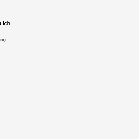
 ích
àng