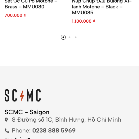
Set Ốc Cổ Pô Motone –
Nắp Chụp Đầu Bulong Xi-
Brass – MMU080
lanh Motone – Black –
MMU085
700.000
₫
1.100.000
₫
SCMC - Saigon
8 Đường số 1C, Bình Hưng, Hồ Chí Minh
Phone:
0238 888 5969