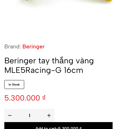
Brand:
Beringer
Beringer tay thắng vàng
MLE5Racing-G 16cm
In Stock
5.300.000
₫
Add to cart
-
5.300.000
₫