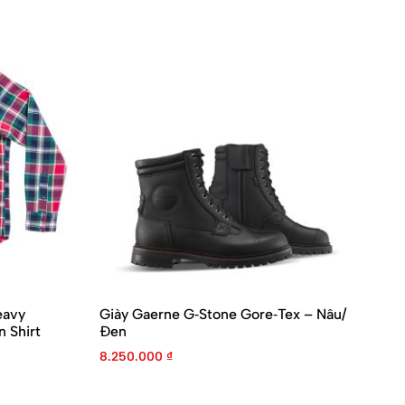
eavy
Giày Gaerne G‑Stone Gore‑Tex – Nâu/
Mo
 Shirt
Đen
2
8.250.000
₫
4.