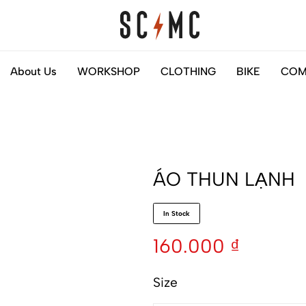
Saigon
Helps
About Us
WORKSHOP
CLOTHING
BIKE
COM
Classic
you
Motocycles
to
Customs
find
your
next
ÁO THUN LẠNH
motorbike
easily
In Stock
160.000
₫
Size