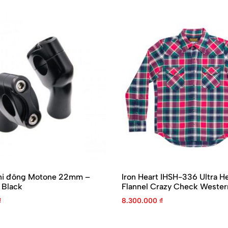
hi đông Motone 22mm –
Iron Heart IHSH-336 Ultra H
Black
Flannel Crazy Check Western
₫
8.300.000
₫