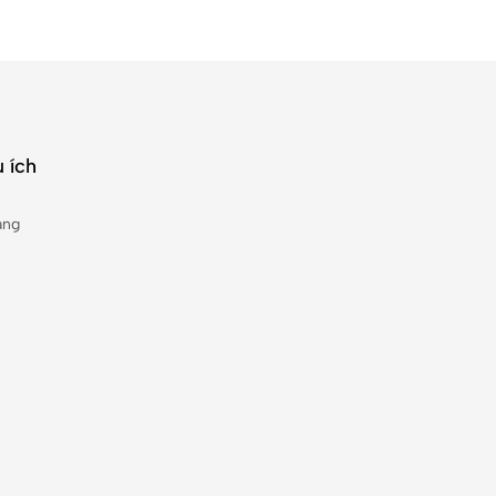
 ích
àng