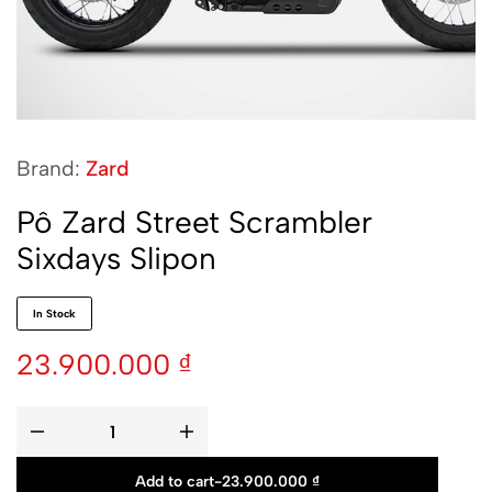
Brand:
Zard
Pô Zard Street Scrambler
Sixdays Slipon
In Stock
23.900.000
₫
Add to cart
-
23.900.000
₫