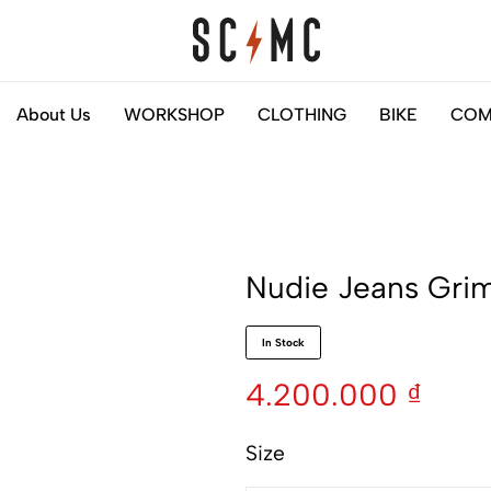
Saigon
Helps
About Us
WORKSHOP
CLOTHING
BIKE
COM
Classic
you
Motocycles
to
Customs
find
your
next
Nudie Jeans Grim
motorbike
easily
In Stock
4.200.000
₫
Size