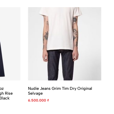
oz
Nudie Jeans Grim Tim Dry Original
Ir
h Rise
Selvage
Se
Black
Je
6.500.000
₫
9.