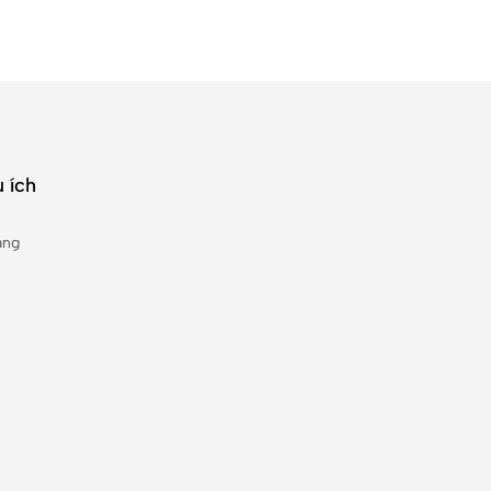
 ích
àng