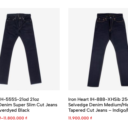
 IH-555S-21od 21oz
Iron Heart IH-888-XHSib 25
Denim Super Slim Cut Jeans
Selvedge Denim Medium/Hig
Overdyed Black
Tapered Cut Jeans – Indigo/
₫
–
11.800.000
₫
11.900.000
₫