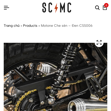
0
Trang chủ
»
Products
»
Motone Che sên – Đen CSS006