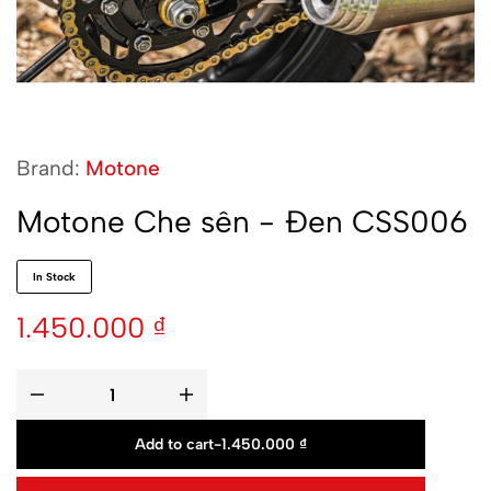
Brand:
Motone
Motone Che sên - Đen CSS006
In Stock
1.450.000
₫
Add to cart
-
1.450.000
₫