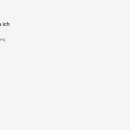
 ích
àng