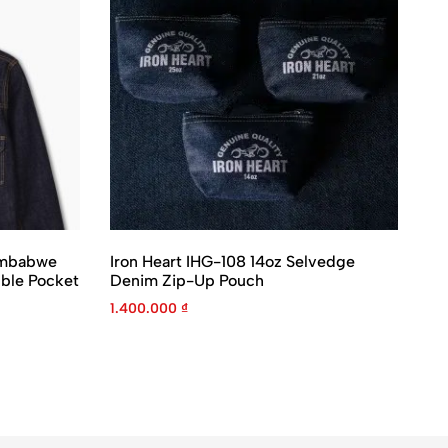
imbabwe
Iron Heart IHG-108 14oz Selvedge
Mo
ble Pocket
Denim Zip-Up Pouch
2
1.400.000
₫
4.