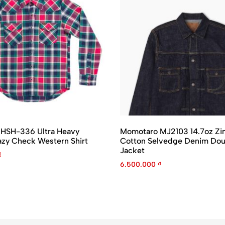
 IHSH-336 Ultra Heavy
Momotaro MJ2103 14.7oz Z
azy Check Western Shirt
Cotton Selvedge Denim Dou
Jacket
₫
6.500.000
₫