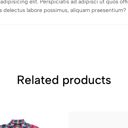
dipisicing elit. Perspiciatis ad adipisci ut quos o
bus delectus labore possimus, aliquam praesentium?
Related products