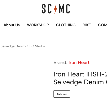
Saigon
Helps
About Us
WORKSHOP
CLOTHING
BIKE
COM
Classic
you
Motocycles
to
Customs
find
e Selvedge Denim CPO Shirt –
your
next
motorbike
Brand:
Iron Heart
easily
Iron Heart IHSH-
Selvedge Denim C
Sold out