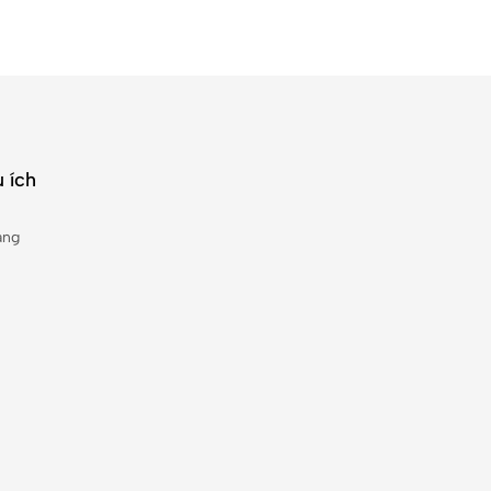
 ích
àng