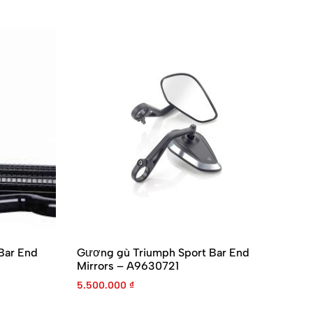
Bar End
Gương gù Triumph Sport Bar End
Gư
Mirrors – A9630721
1.
5.500.000
₫