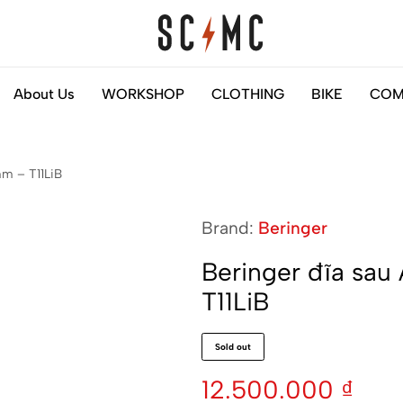
Saigon
Helps
About Us
WORKSHOP
CLOTHING
BIKE
COM
Classic
you
Motocycles
to
Customs
find
mm – T11LiB
your
next
Brand:
Beringer
motorbike
easily
Beringer đĩa sau
T11LiB
Sold out
12.500.000
₫