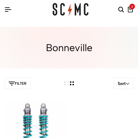
0
Bonneville
Sort
FILTER