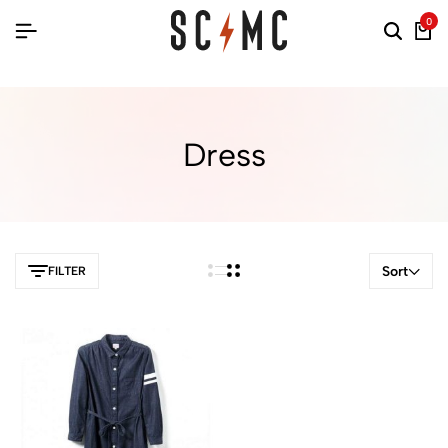
0
Dress
Sort
FILTER