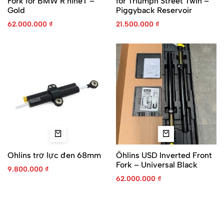
Fork for BMW R nineT –
for Triumph Street Twin –
Gold
Piggyback Reservoir
62.000.000
₫
21.500.000
₫
Ohlins trợ lực đen 68mm
Öhlins USD Inverted Front
Fork – Universal Black
9.800.000
₫
62.000.000
₫