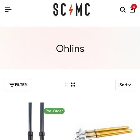
0
Ohlins
Sort
FILTER
Pre-Order